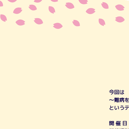
今回は
～難病
という
開 催 