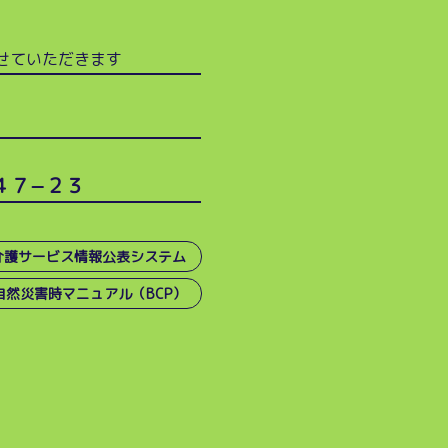
せていただきます
）
４７−２３
介護サービス情報公表システム
自然災害時マニュアル（BCP）