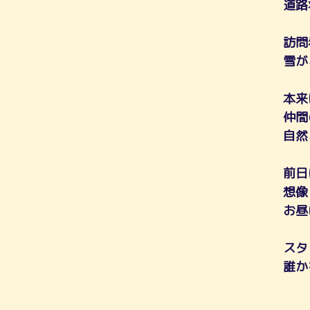
道路
訪問
雪が
本来
仲間
自然
前日
想像
お昼
スタ
誰か