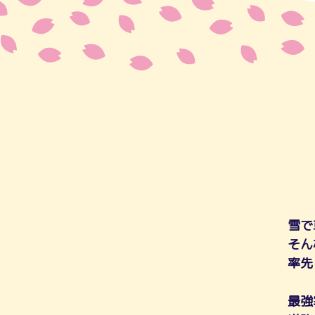
雪で
そん
率先
最強