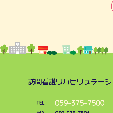
059-375-7500
TEL